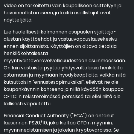
Video on tarkoitettu vain kaupalliseen esittelyyn ja
havainnollistamiseen, ja kaikki osallistujat ovat
näyttelijöitä.
Lue huolellisesti kolmannen osapuolen sijoittaja-
alustan käyttöehdot ja vastuuvapauslausekesivu
ennen sijoittamista. Käyttäjien on oltava tietoisia
henkilökohtaisesta
myyntivoittoverovelvollisuudestaan asuinmaassaan.
On lain vastaista pyytää yhdysvaltalaisia henkilöitä
ostamaan ja myymään hyödykeoptioita, vaikka niitä
kutsuttaisiin "ennustesopimuksiksi", elleivät ne ole
kaupankäynnin kohteena ja niillä käydään kauppaa
CFTC: n rekisteröimässä pörssissä tai ellei niitä ole
laillisesti vapautettu.
Financial Conduct Authority ("FCA") on antanut
lausunnon PS20/10, joka kieltää CFD:n myynnin,
myynninedistämisen ja jakelun kryptovaroissa. Se