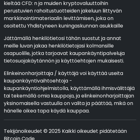
kieltää CFD: n ja muiden kryptovaluuttoihin
perustuvien rahoitustuotteiden jakeluun liittyvän
markkinointimateriaalin levittämisen, joka on
osoitettu Yhdistyneen kuningaskunnan asukkaille
Jättämällä henkilötietosi tähän suostut ja annat
meille luvan jakaa henkilötietojasi kolmansille
osapuolille, jotka tarjoavat kaupankäyntipalveluja
tietosuojakäytännön ja käyttöehtojen mukaisesti.
Elinkeinonharjoittaja / käyttäjä voi käyttää useita
kaupankäyntivaihtoehtoja -
kaupankäyntiohjelmistolla, käyttämällä ihmisvälittäjiä
tai tekemällä omia kauppoja, ja elinkeinonharjoittajan
yksinomaisella vastuulla on valita ja päättää, mikä on
hänelle oikea tapa käydä kauppaa.
Tekijänoikeudet © 2025 Kaikki oikeudet pidätetään
Bitcoin Code