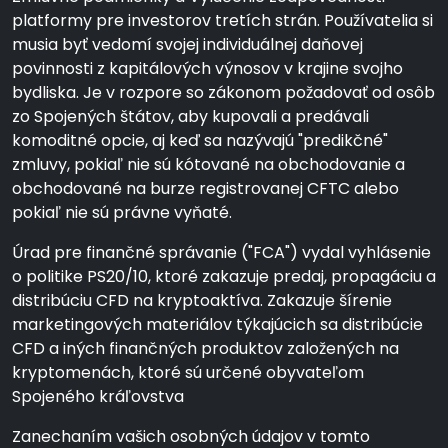
platformy pre investorov tretích strán. Používatelia si
musia byť vedomí svojej individuálnej daňovej
povinnosti z kapitálových výnosov v krajine svojho
bydliska. Je v rozpore so zákonom požadovať od osôb
zo Spojených štátov, aby kupovali a predávali
komoditné opcie, aj keď sa nazývajú "predikčné"
zmluvy, pokiaľ nie sú kótované na obchodovanie a
obchodované na burze registrovanej CFTC alebo
pokiaľ nie sú právne vyňaté.
Úrad pre finančné správanie ("FCA") vydal vyhlásenie
o politike PS20/10, ktoré zakazuje predaj, propagáciu a
distribúciu CFD na kryptoaktíva. Zakazuje šírenie
marketingových materiálov týkajúcich sa distribúcie
CFD a iných finančných produktov založených na
kryptomenách, ktoré sú určené obyvateľom
Spojeného kráľovstva
Zanechaním vašich osobných údajov v tomto