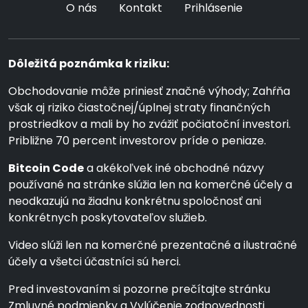
O nás
Kontakt
Prihlásenie
Dôležitá poznámka k riziku:
Obchodovanie môže priniesť značné výhody; Zahŕňa
však aj riziko čiastočnej/úplnej straty finančných
prostriedkov a mali by ho zvážiť počiatoční investori.
Približne 70 percent investorov príde o peniaze.
Bitcoin Code
a akékoľvek iné obchodné názvy
používané na stránke slúžia len na komerčné účely a
neodkazujú na žiadnu konkrétnu spoločnosť ani
konkrétnych poskytovateľov služieb.
Video slúži len na komerčné prezentačné a ilustračné
účely a všetci účastníci sú herci.
Pred investovaním si pozorne prečítajte stránku
Zmluvné podmienky a Vylúčenie zodpovednosti