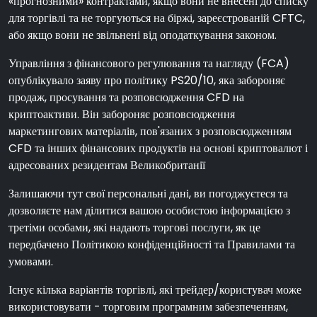
«прогнозними» контрактами, якщо вони не внесені до списку
для торгівлі та не торгуються на біржі, зареєстрованій CFTC,
або якщо вони не звільнені від оподаткування законом.
Управління з фінансового регулювання та нагляду (FCA)
опублікувало заяву про політику PS20/10, яка забороняє
продаж, просування та розповсюдження CFD на
криптоактиви. Він забороняє розповсюдження
маркетингових матеріалів, пов'язаних з розповсюдженням
CFD та інших фінансових продуктів на основі криптовалют і
адресованих резидентам Великобританії
Залишаючи тут свої персональні дані, ви погоджуєтеся та
дозволяєте нам ділитися вашою особистою інформацією з
третіми особами, які надають торгові послуги, як це
передбачено Політикою конфіденційності та Правилами та
умовами.
Існує кілька варіантів торгівлі, які трейдер/користувач може
використовувати - торговим програмним забезпеченням,