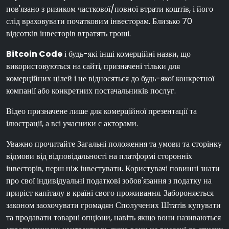
пов'язано з ризиком часткової/повної втрати коштів, і його
слід враховувати початковим інвесторам. Близько 70
відсотків інвесторів втратять гроші.
Bitcoin Code
і будь-які інші комерційні назви, що
використовуються на сайті, призначені тільки для
комерційних цілей і не відносяться до будь-якої конкретної
компанії або конкретних постачальників послуг.
Відео призначене лише для комерційної презентації та
ілюстрації, а всі учасники є акторами.
Уважно прочитайте Загальні положення та умови та сторінку
відмови від відповідальності на платформі сторонніх
інвесторів, перш ніж інвестувати. Користувачі повинні знати
про свої індивідуальні податкові зобов'язання з податку на
приріст капіталу в країні свого проживання. Забороняється
законом заохочувати громадян Сполучених Штатів купувати
та продавати товарні опціони, навіть якщо вони називаються